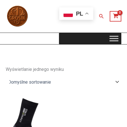
Przejdź
do
PL
Szukaj
treści
Wyświetlanie jednego wyniku