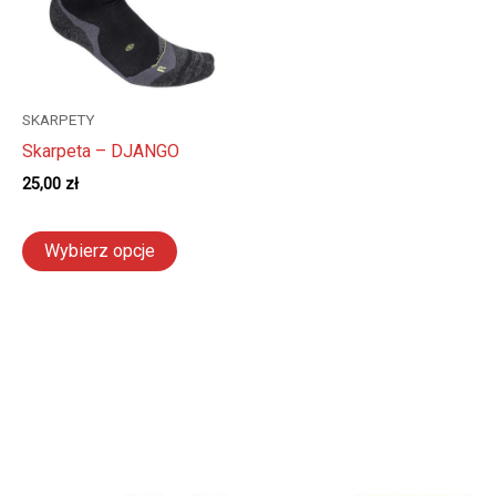
SKARPETY
Skarpeta – DJANGO
25,00
zł
Ten
Wybierz opcje
produkt
ma
wiele
wariantów.
Opcje
można
wybrać
na
stronie